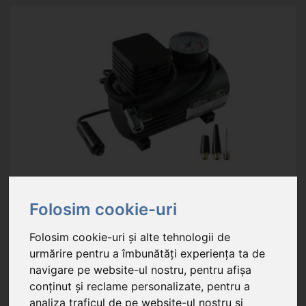
90304
- Compresor auto, 12V
Folosim cookie-uri
Folosim cookie-uri și alte tehnologii de
117,90 RON
urmărire pentru a îmbunătăți experiența ta de
În stoc
navigare pe website-ul nostru, pentru afișa
conținut și reclame personalizate, pentru a
caracteristică principală: presiune: max. 18 bar, 250 PSI
analiza traficul de pe website-ul nostru și