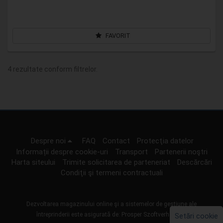
FAVORIT
4 rezultate conform filtrelor.
Despre noi
FAQ
Contact
Protecţia datelor
Informații despre cookie-uri
Transport
Partenerii noştri
Harta siteului
Trimite solicitarea de parteneriat
Descărcări
Condiţii şi termeni contractuali
Dezvoltarea magazinului online şi a sistemelor de gestiune ale
întreprinderii este asigurată de:
Prosper Szoftverház Kft.
Setări cookie