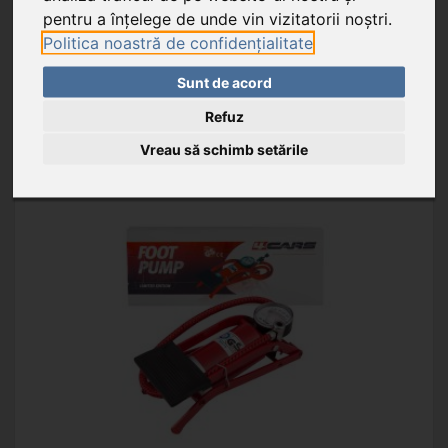
pentru a înțelege de unde vin vizitatorii noștri.
Unitate de ambalare: 1 buc.
Carton de export: 20 buc.
Politica noastră de confidențialitate
Sunt de acord
ADAUGĂ ÎN COŞ
Refuz
Vreau să schimb setările
FAVORIT