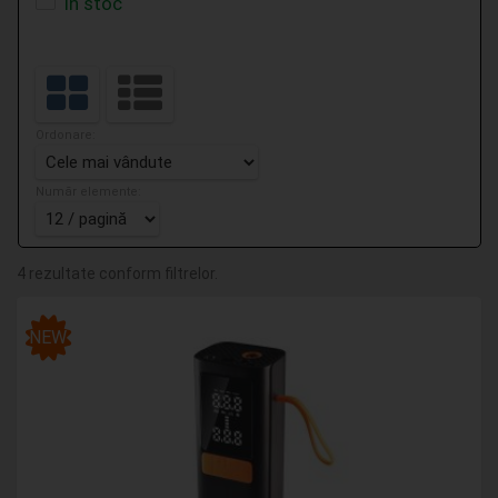
În stoc
Ordonare:
Număr elemente:
4 rezultate conform filtrelor.
NEW