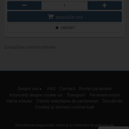
ADAUGĂ ÎN COŞ
FAVORIT
2 rezultate conform filtrelor.
Despre noi
FAQ
Contact
Protecţia datelor
Informații despre cookie-uri
Transport
Partenerii noştri
Harta siteului
Trimite solicitarea de parteneriat
Descărcări
Condiţii şi termeni contractuali
Dezvoltarea magazinului online şi a sistemelor de gestiune ale