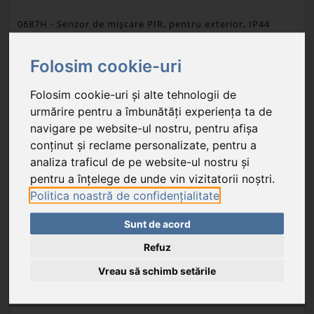
0687H
- Senzor de mişcare PIR, pentru exterior, IP44
Folosim cookie-uri
43,09 RON
Folosim cookie-uri și alte tehnologii de
În stoc
urmărire pentru a îmbunătăți experiența ta de
culoare: negru; montabil pe perete: da; portabil: nu
navigare pe website-ul nostru, pentru afișa
conținut și reclame personalizate, pentru a
Unitate de ambalare: 1 buc.
analiza traficul de pe website-ul nostru și
Carton de export: 50 buc.
pentru a înțelege de unde vin vizitatorii noștri.
Politica noastră de confidențialitate
Sunt de acord
ADAUGĂ ÎN COŞ
Refuz
FAVORIT
Vreau să schimb setările