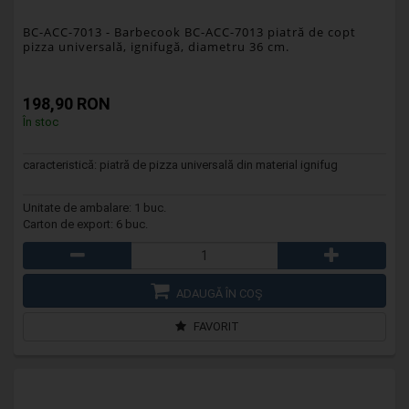
BC-ACC-7013
- Barbecook BC-ACC-7013 piatră de copt
pizza universală, ignifugă, diametru 36 cm.
198,90 RON
În stoc
caracteristică: piatră de pizza universală din material ignifug
Unitate de ambalare: 1 buc.
Carton de export: 6 buc.
ADAUGĂ ÎN COŞ
FAVORIT