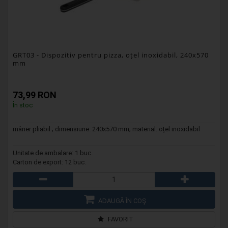
GRT03
- Dispozitiv pentru pizza, oțel inoxidabil, 240x570
mm
73,99 RON
În stoc
mâner pliabil ; dimensiune: 240x570 mm; material: oțel inoxidabil
Unitate de ambalare: 1 buc.
Carton de export: 12 buc.
ADAUGĂ ÎN COŞ
FAVORIT