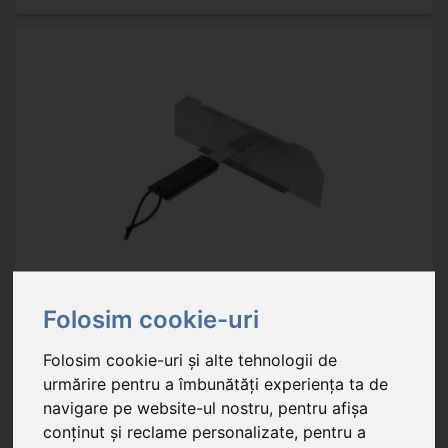
HGPZ02D
- Usa HGPZ02 pentru cuptor electric de pizza
Folosim cookie-uri
Folosim cookie-uri și alte tehnologii de
100,90 RON
urmărire pentru a îmbunătăți experiența ta de
În stoc
navigare pe website-ul nostru, pentru afișa
conținut și reclame personalizate, pentru a
material de bază: oțel inoxidabil cu finisaj periat