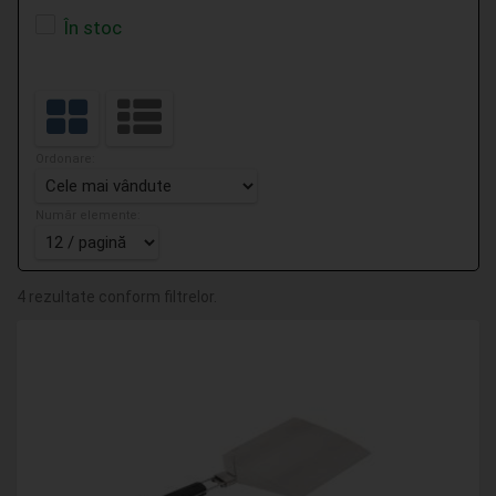
În stoc
Ordonare:
Număr elemente:
4 rezultate conform filtrelor.