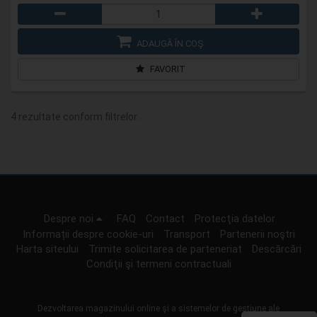
ADAUGĂ ÎN COŞ
FAVORIT
4 rezultate conform filtrelor.
Despre noi
FAQ
Contact
Protecţia datelor
Informații despre cookie-uri
Transport
Partenerii noştri
Harta siteului
Trimite solicitarea de parteneriat
Descărcări
Condiţii şi termeni contractuali
Dezvoltarea magazinului online şi a sistemelor de gestiune ale