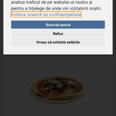
analiza traficul de pe website-ul nostru și
pentru a înțelege de unde vin vizitatorii noștri.
Unitate de ambalare: 1 buc.
Politica noastră de confidențialitate
Carton de export: 10 buc.
Sunt de acord
Refuz
ADAUGĂ ÎN COŞ
Vreau să schimb setările
FAVORIT