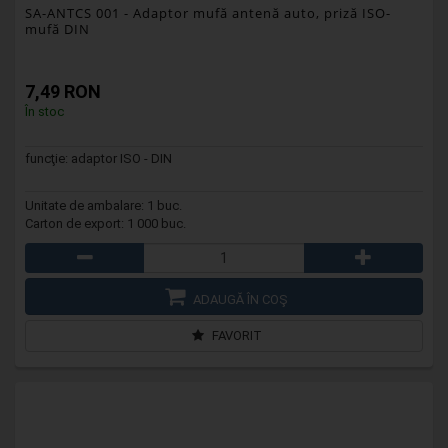
SA-ANTCS 001
- Adaptor mufă antenă auto, priză ISO-
mufă DIN
7,49 RON
În stoc
funcţie: adaptor ISO - DIN
Unitate de ambalare: 1 buc.
Carton de export: 1 000 buc.
ADAUGĂ ÎN COŞ
FAVORIT