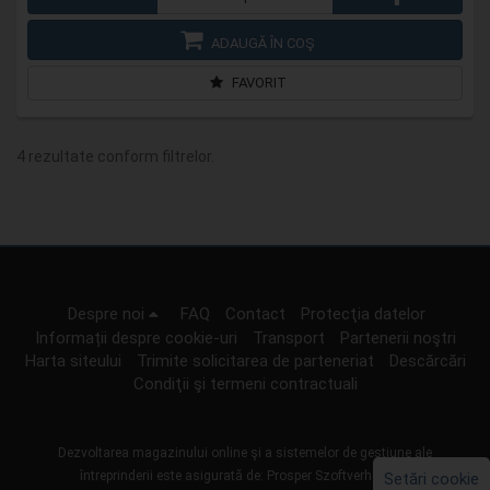
ADAUGĂ ÎN COŞ
FAVORIT
4 rezultate conform filtrelor.
Despre noi
FAQ
Contact
Protecţia datelor
Informații despre cookie-uri
Transport
Partenerii noştri
Harta siteului
Trimite solicitarea de parteneriat
Descărcări
Condiţii şi termeni contractuali
Dezvoltarea magazinului online şi a sistemelor de gestiune ale
întreprinderii este asigurată de:
Prosper Szoftverház Kft.
Setări cookie