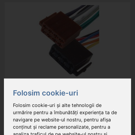
ISO 2
- SET mufe conectare ISO
Folosim cookie-uri
Folosim cookie-uri și alte tehnologii de
18,29 RON
urmărire pentru a îmbunătăți experiența ta de
În stoc
navigare pe website-ul nostru, pentru afișa
conținut și reclame personalizate, pentru a
funcţie: soclu alimentare ISO + difuzor; legare: poate fi lipit
analiza traficul de pe website-ul nostru și