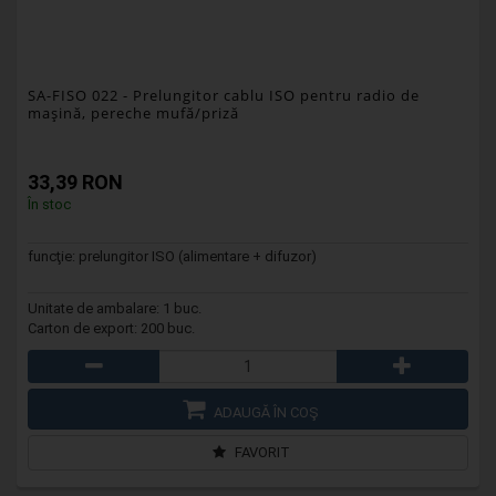
SA-FISO 022
- Prelungitor cablu ISO pentru radio de
maşină, pereche mufă/priză
33,39 RON
În stoc
funcţie: prelungitor ISO (alimentare + difuzor)
Unitate de ambalare: 1 buc.
Carton de export: 200 buc.
ADAUGĂ ÎN COŞ
FAVORIT