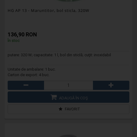
HG AP 13
- Maruntitor, bol sticla, 320W
136,90 RON
În stoc
putere: 320 W; capacitate: 1 l, bol din sticlă; cuţit: inoxidabil
Unitate de ambalare: 1 buc.
Carton de export: 4 buc.
ADAUGĂ ÎN COŞ
FAVORIT