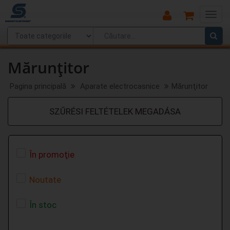
Main
Menu
Mărunţitor
Pagina principală
Aparate electrocasnice
Mărunţitor
SZŰRÉSI FELTÉTELEK MEGADÁSA
În promoţie
Noutate
În stoc