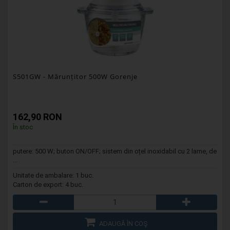
S501GW
- Mărunțitor 500W Gorenje
162,90 RON
În stoc
putere: 500 W; buton ON/OFF; sistem din oțel inoxidabil cu 2 lame, de
...
Unitate de ambalare: 1 buc.
Carton de export: 4 buc.
ADAUGĂ ÎN COŞ