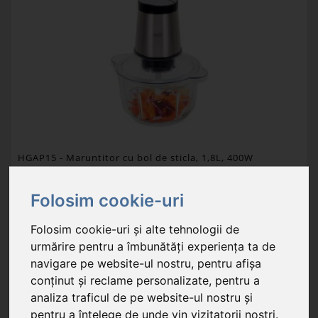
HGAP15
- Maruntitor cu bol de sticla, 1,8L, 400W
Folosim cookie-uri
154,90 RON
Folosim cookie-uri și alte tehnologii de
În stoc
urmărire pentru a îmbunătăți experiența ta de
putere: 400 W; 2 cuțite din oțel inoxidabil cu 2 tăișuri, care pot fi ...
navigare pe website-ul nostru, pentru afișa
conținut și reclame personalizate, pentru a
Unitate de ambalare: 1 buc.
analiza traficul de pe website-ul nostru și
Carton de export: 4 buc.
pentru a înțelege de unde vin vizitatorii noștri.