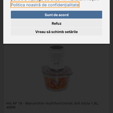
Politica noastră de confidențialitate
Sunt de acord
ADAUGĂ ÎN COŞ
Refuz
FAVORIT
Vreau să schimb setările
HG AP 18
- Maruntitor multifunctional, bol sticla 1,8L,
400W