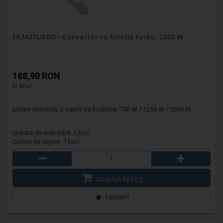
FK343TURBO
- Convector cu funcție turbo, 2000 W
188,90 RON
În stoc
putere reglabilă; 3 trepte de încălzire: 750 W / 1250 W / 2000 W
Unitate de ambalare: 1 buc.
Carton de export: 1 buc.
ADAUGĂ ÎN COŞ
FAVORIT