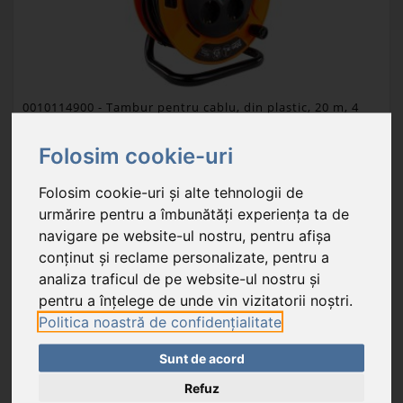
0010114900
- Tambur pentru cablu, din plastic, 20 m, 4
prize, 3x1,5 mm², IP20
Folosim cookie-uri
Lipseşte preţul produsului!
Folosim cookie-uri și alte tehnologii de
În stoc
urmărire pentru a îmbunătăți experiența ta de
navigare pe website-ul nostru, pentru afișa
tambur pentru cablu cu 4 prize, din plastic, cu întrerupător termic
conținut și reclame personalizate, pentru a
analiza traficul de pe website-ul nostru și
Unitate de ambalare: 1 buc.
Carton de export: 1 buc.
pentru a înțelege de unde vin vizitatorii noștri.
Politica noastră de confidențialitate
Sunt de acord
Refuz
FAVORIT