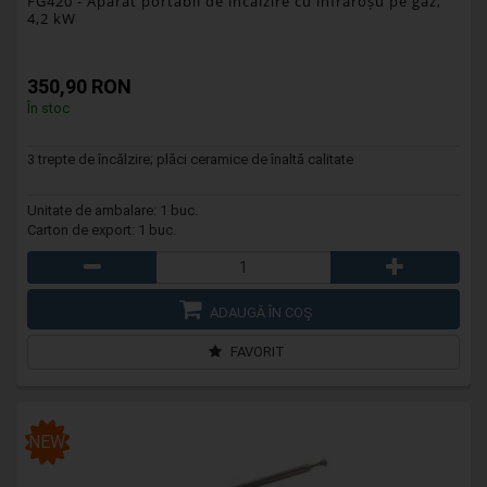
FG420
- Aparat portabil de încălzire cu infraroșu pe gaz,
4,2 kW
350,90 RON
În stoc
3 trepte de încălzire; plăci ceramice de înaltă calitate
Unitate de ambalare: 1 buc.
Carton de export: 1 buc.
ADAUGĂ ÎN COŞ
FAVORIT
NEW