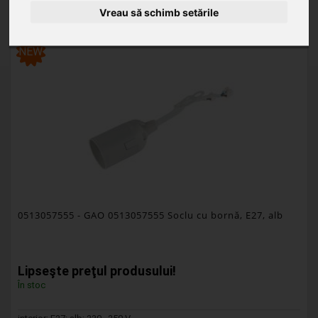
Vreau să schimb setările
NEW
0513057555
- GAO 0513057555 Soclu cu bornă, E27, alb
Lipseşte preţul produsului!
În stoc