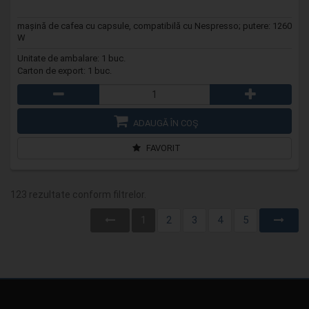
mașină de cafea cu capsule, compatibilă cu Nespresso; putere: 1260
W
Unitate de ambalare: 1 buc.
Carton de export: 1 buc.
ADAUGĂ ÎN COŞ
FAVORIT
123 rezultate conform filtrelor.
1
2
3
4
5