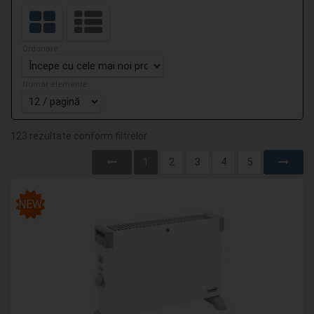
Ordonare:
Număr elemente:
123 rezultate conform filtrelor.
1
2
3
4
5
NEW