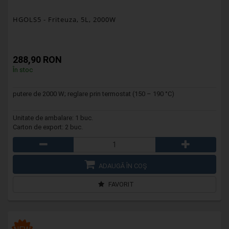
HGOLS5
- Friteuza, 5L, 2000W
288,90 RON
În stoc
putere de 2000 W; reglare prin termostat (150 – 190 °C)
Unitate de ambalare: 1 buc.
Carton de export: 2 buc.
ADAUGĂ ÎN COŞ
FAVORIT