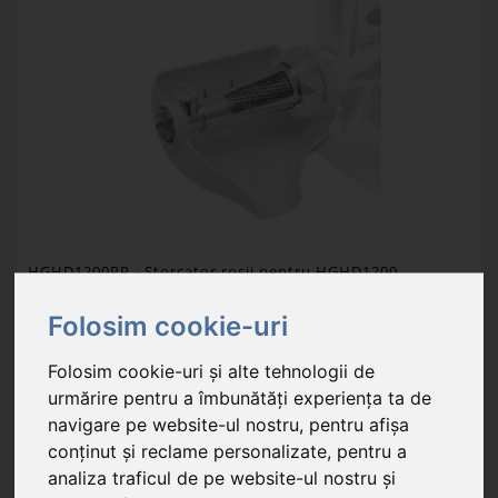
HGHD1200PP
- Storcator rosii pentru HGHD1200
Folosim cookie-uri
71,29 RON
Folosim cookie-uri și alte tehnologii de
În stoc
urmărire pentru a îmbunătăți experiența ta de
navigare pe website-ul nostru, pentru afișa
storcător de roșii pentru produsul HGHD1200
conținut și reclame personalizate, pentru a
analiza traficul de pe website-ul nostru și
Unitate de ambalare: 1 buc.