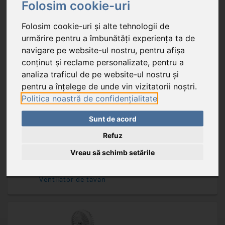
Folosim cookie-uri
Folosim cookie-uri și alte tehnologii de
urmărire pentru a îmbunătăți experiența ta de
navigare pe website-ul nostru, pentru afișa
conținut și reclame personalizate, pentru a
analiza traficul de pe website-ul nostru și
Ventilator de podea
pentru a înțelege de unde vin vizitatorii noștri.
Politica noastră de confidențialitate
Sunt de acord
Refuz
Vreau să schimb setările
Ventilator de tavan