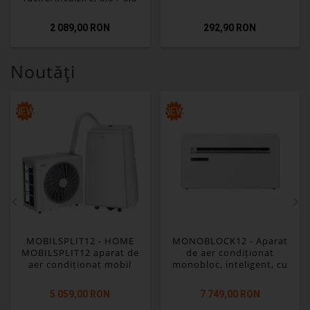
kW, R290
2 089,00 RON
292,90 RON
Noutăţi
NEW
NEW
MOBILSPLIT12 - HOME
MONOBLOCK12 - Aparat
MOBILSPLIT12 aparat de
de aer condiționat
aer condiționat mobil
monobloc, inteligent, cu
split pentru răcire și
invertor, răcire/încălzire,
încălzire, 3,5 kW, Wi-Fi, 4
3,5 / 2,9 kW, R290
5 059,00 RON
7 749,00 RON
moduri de funcționare,